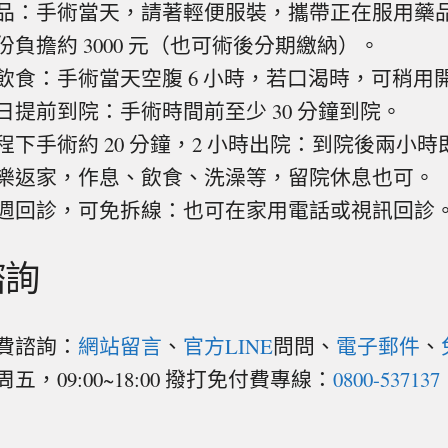
品：手術當天，請著輕便服裝，攜帶正在服用藥
份負擔約 3000 元（也可術後分期繳納）。
飲食：手術當天空腹 6 小時，若口渴時，可稍用
日提前到院：手術時間前至少 30 分鐘到院。
程下手術約 20 分鐘，2 小時出院：到院後兩小
樂返家，作息、飲食、洗澡等，留院休息也可。
週回診，可免拆線：也可在家用電話或視訊回診
諮詢
費諮詢：
網站留言
、
官方LINE
問問、
電子郵件
、
五，09:00~18:00 撥打免付費專線：
0800-537137