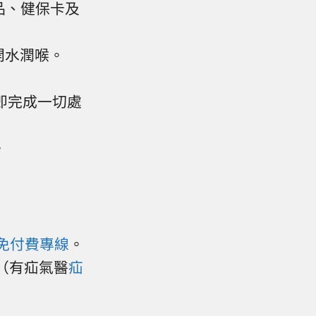
品、健保卡及
開水潤喉。
時即完成一切處
。
免付費專線
。
（有疝氣醫
疝