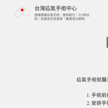
跳
台灣疝氣手術中心
至
微痛微痕疝氣手術，健保給付，2小時出
院，局麻安全低復發，數萬成功案例
主
要
內
容
疝氣手術就醫
手術前
安排手