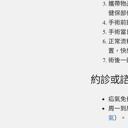
攜帶物
健保部
手術前
手術當
正常流
置，快
術後一
約診或
疝氣免
周一到周
氣
）。