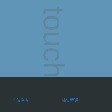
疝氣治療
疝氣種類