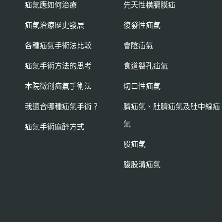
疝氣應如何治療
先天性橫膈膜疝
疝氣治療歷史發展
復發性疝氣
各種疝氣手術法比較
會陰疝氣
疝氣手術方法的思考
食道裂孔疝氣
本院微創疝氣手術法
切口性疝氣
我適合哪種疝氣手術？
臍疝氣、肚臍疝氣及肚中線疝
氣
疝氣手術麻醉方式
股疝氣
腹股溝疝氣