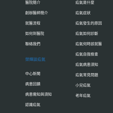
醫院簡介
疝氣是什麼
創辦醫師簡介
疝氣症狀
就醫流程
疝氣發生的原因
如何到醫院
疝氣如何診斷
聯絡我們
疝氣何時該就醫
疝氣自我檢查
榮輝談疝氣
疝氣病患須知
中心新聞
疝氣常見問題
病患回饋
小兒疝氣
病患需知與須知
老年疝氣
認識疝氣