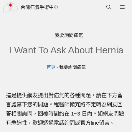
跳
選
台灣疝氣手術中心
至
單
主
要
我要詢問疝氣
內
I Want To Ask About Hernia
容
首頁
-
我要詢問疝氣
這是提供網友提出對疝氣的各種問題，請在下方留
言處寫下您的問題。程醫師撥冗將不定時為網友回
答相關詢問，回覆時間約在 1~3 日內。如網友問題
有急迫性，歡迎透過電話詢問或官方line留言。