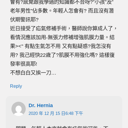
會有?感覺跟我學過的知識都不合呀?”小孩”及”
老年男性”佔多數。年輕人怎會有? 而且沒有潛
伏期警訊耶?
近日接受了疝氣修補手術，醫師說你算成人了，
看情況應該加用-無張力修補增強肌膜力量。結
果><" 有點生氣怎不用 又有點疑惑?我怎沒有
用? 我己經快22歲了?肌膜不用強化嗎? 這樣復
發率很高耶!
不想白白又挨一刀…
Reply
Dr. Hernia
2020 年 12 月 15 日6:48 下午