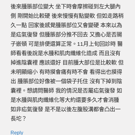
後來腫脹部位變大 坐下時會摩擦碰到左大腿內
側 剛開始比較硬 後來慢慢有點變軟 但如走路稍
久一點 回家後感覺腫脹部位又會變硬 本來以為
是疝氣復發 但腫脹部分推不回去 又擔心是否腸
子嵌頓 可是排便還算正常。11月上旬回診時 醫
師看看後說是水腫和肌肉纖維化造成 而且沒有
掉進陰囊裡 應該還好 目前腫大部位是比較軟 但
未明顯縮小 有時摸會痛有時不會 看得出也摸得
出 腫脹部位好像被一個袋子托住 沒有下掉到陰
囊裡。想請問醫師 我的情況是否屬疝氣復發 如
是水腫與肌肉纖維化等大約還要多久才會消腫
如非疝氣復發 是不是以後左腹股溝都會凸出一
長坨？
Reply