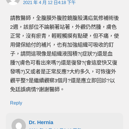
2021 年 4 月 12 日4:18 下午
請教醫師，全腹膜外腹腔鏡腹股溝疝氣修補術後
2週，該部位不論躺著站著，外觀仍然腫，膚色
正常，沒有瘀青，輕輕觸摸有點硬，但不痛，使
用健保給付的補片，也有加強組織可吸收的釘
子，請問這現像是組織液囤積?(症狀?)還是血
腫?(膚色可看出來嗎?)還是復發?(會這麼快又復
發嗎?)又或者是正常反應?大約多久，可恢復外
觀平整?是繼續觀察3個月?還是應立即回診?以
免廷誤病情?謝謝醫師。
Reply
Dr. Hernia