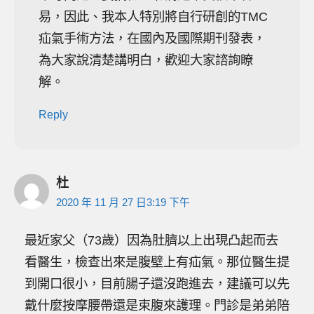
易，因此、我本人特別將自行研創的TMC
疝氣手術方法，在國內及國際期刊發表，
為大家說清楚講明白，歡迎大家諮詢瞭
解。
Reply
杜
2020 年 11 月 27 日3:19 下午
最近家父（73歲）因為肚臍以上出現凸起而去
看醫生，檢查出來是腹壁上有疝氣。那位醫生提
到開口很小，目前腸子還沒跑進去，建議可以先
戴什麼按摩腰帶還是束腹來護理。門診是弟弟陪