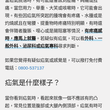
當疝氣脫落時，有可能還會感到壓痛、鈍痛或捏
痛。當您用力、舉重、大笑或咳嗽時，它可能會出
現。有些因疝氣所突起的腫塊會有疼痛、水腫或是
灼燒感且在彎腰、提重物時疼痛特別明顯，有時還
會伴隨者腹脹、噁心或是腸阻塞等情況，
有疼痛感
時，應馬上就醫
。若疑似有疝氣，可以看
外科、一
般外科、泌尿科或疝氣專科
尋求判斷。
如果您覺得有疑似疝氣或感覺是，可以撥打免付費
電話：
0800-537137
疝氣是什麼樣子？
當你看到疝氣時，看起來就像一個不應該有的凸
起，常見位置是腹部或大腿內側頂部。疝氣有時可