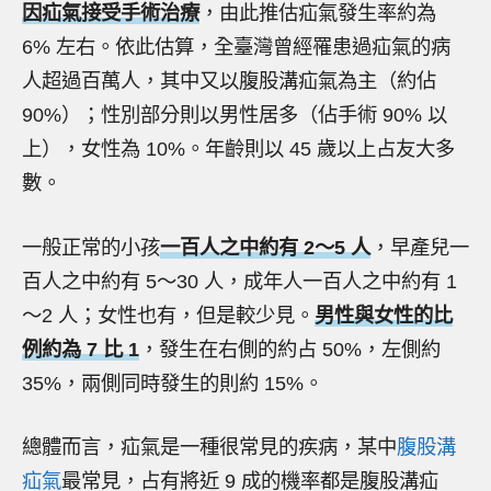
因疝氣接受手術治療
，由此推估疝氣發生率約為
6% 左右。依此估算，全臺灣曾經罹患過疝氣的病
人超過百萬人，其中又以腹股溝疝氣為主（約佔
90%）；性別部分則以男性居多（佔手術 90% 以
上），女性為 10%。年齡則以 45 歲以上占友大多
數。
一般正常的小孩
一百人之中約有 2～5 人
，早產兒一
百人之中約有 5～30 人，成年人一百人之中約有 1
～2 人；女性也有，但是較少見。
男性與女性的比
例約為 7 比 1
，發生在右側的約占 50%，左側約
35%，兩側同時發生的則約 15%。
總體而言，疝氣是一種很常見的疾病，某中
腹股溝
疝氣
最常見，占有將近 9 成的機率都是腹股溝疝