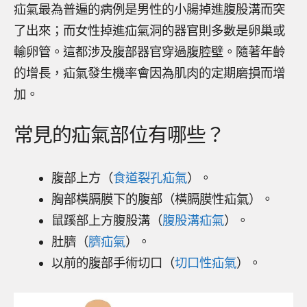
疝氣最為普遍的病例是男性的小腸掉進腹股溝而突
了出來；而女性掉進疝氣洞的器官則多數是卵巢或
輸卵管。這都涉及腹部器官穿過腹腔壁。隨著年齡
的增長，疝氣發生機率會因為肌肉的定期磨損而增
加。
常見的疝氣部位有哪些？
腹部上方（
食道裂孔疝氣
）。
胸部橫膈膜下的腹部（橫膈膜性疝氣）。
鼠蹊部上方腹股溝（
腹股溝疝氣
）。
肚臍（
臍疝氣
）。
以前的腹部手術切口（
切口性疝氣
）。