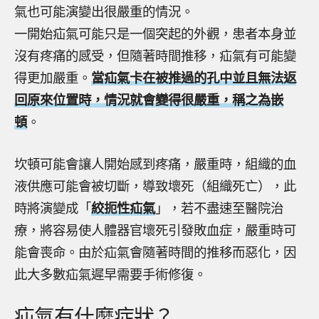
氣也可能演變出很嚴重的情況。
一開始疝氣可能只是一個突起的外觀，患者本身並
沒有疼痛的感受，但隨著時間推移，疝氣有可能變
得更加嚴重。
當疝氣卡在被推過的孔中並且無法返
回原來位置時，情況就會變得很嚴重，稱之為
嵌
頓
。
坎頓可能會讓人開始感到疼痛，嚴重時，組織的血
液供應可能會被切斷，導致壞死（組織死亡），此
時將演變成「
絞扼性疝氣
」，若不盡速至醫院治
療，將容易使人體器官壞死引發敗血症，嚴重時可
能會喪命。由於疝氣會隨著時間的推移而惡化，因
此大多數疝氣遲早需要手術修復。
疝氣有什麼症狀？