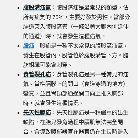
腹股溝疝氣
：腹股溝疝是最常見的類型，佔
所有疝氣的 75%，主要好發於男性。當部分
腸道突入腹股溝管（一條沿著大腿內側延伸
的通道）時，就會發生這種疝氣。
股疝
：股疝是一種不太常見的腹股溝疝氣，
發生在股管內，股管位於腹股溝管下方。脂
肪組織可能會刺穿。
食管裂孔疝
：食管裂孔疝是另一種常見的疝
氣。當橫膈膜上的開口（食道穿過的地方）
變寬，並且胃頂部通過開口向上推入胸部
時，就會發生這種情況。
先天性膈疝
：先天性膈疝是一種嚴重的出生
缺陷，在胎兒發育過程中膈肌無法完全閉
合，會導致腹部器官在器官仍在生長時滑入