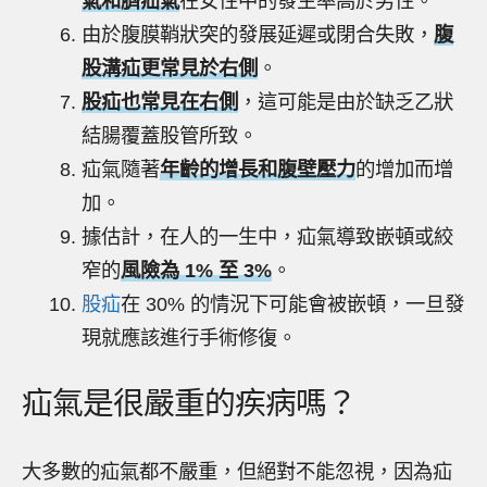
氣和臍疝氣
在女性中的發生率高於男性。
由於腹膜鞘狀突的發展延遲或閉合失敗，
腹
股溝疝更常見於右側
。
股疝也常見在右側
，這可能是由於缺乏乙狀
結腸覆蓋股管所致。
疝氣隨著
年齡的增長和腹壁壓力
的增加而增
加。
據估計，在人的一生中，疝氣導致嵌頓或絞
窄的
風險為 1% 至 3%
。
股疝
在 30% 的情況下可能會被嵌頓，一旦發
現就應該進行手術修復。
疝氣是很嚴重的疾病嗎？
大多數的疝氣都不嚴重，但絕對不能忽視，因為疝