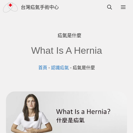
跳
選
台灣疝氣手術中心
至
單
主
要
疝氣是什麼
內
What Is A Hernia
容
首頁
-
認識疝氣
-
疝氣是什麼