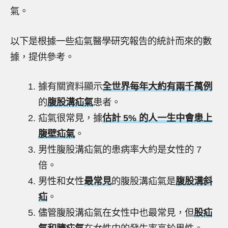
氣。
以下是根據一些疝氣醫學研究報告的統計而來的數
據，提供參考。
據有關資料顯示
全世界每年大約有兩千萬例
的
腹股溝疝氣
患者。
疝氣很常見，據
估計 5% 的人一生中會患上
腹壁疝氣
。
男性腹股溝疝氣的患病率大約是女性的 7
倍。
男性和女性
最常見
的腹股溝疝氣是
腹股溝斜
疝
。
儘管腹股溝疝氣在女性中也最常見，但
股疝