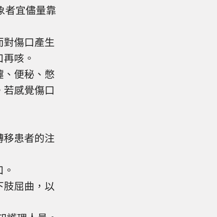
象者宜儘量靠
而對傷口產生
口再咳。
嚏、便秘、憋
。若感覺傷口
轉移患者的注
口。
下肢屈曲，以