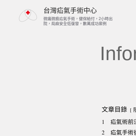
跳
台灣疝氣手術中心
至
微痛微痕疝氣手術，健保給付，2小時出
院，局麻安全低復發，數萬成功案例
主
要
Info
內
容
文章目錄
1
疝氣術前
2
疝氣手術