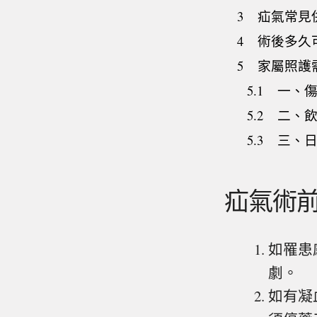
3
疝氣常見
4
術後多久
5
家屬照護
5.1
一、
5.2
二、
5.3
三、
疝氣術
如罹患
劇。
如有凝