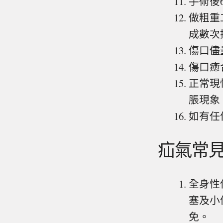
手術後
做粗重
成數次
傷口儘
傷口癒
正常現
脹現象
如有任
疝氣常
全身性
塞及小
免。