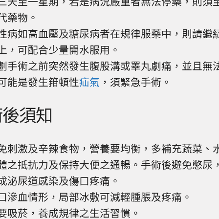
三天至一星期，若是病況嚴重者無法停藥，則須
代藥物。
性病如高血壓及糖尿病者在規律服藥中，則請繼
上，可配合少量開水服用。
劃手術之前突然發生腹股溝或睪丸劇痛，並且無
可能是發生箝頓性
疝氣
，須緊急手術。
術後須知
免刺激及辛辣食物，營養要均衡，多補充蔬菜、
體之抵抗力及保持大便之通暢。手術後避免憋尿
成泌尿道感染及傷口疼痛。
口滲血情形，局部冰敷可減輕腫脹及疼痛。
要吸菸，養成規律之生活習慣。