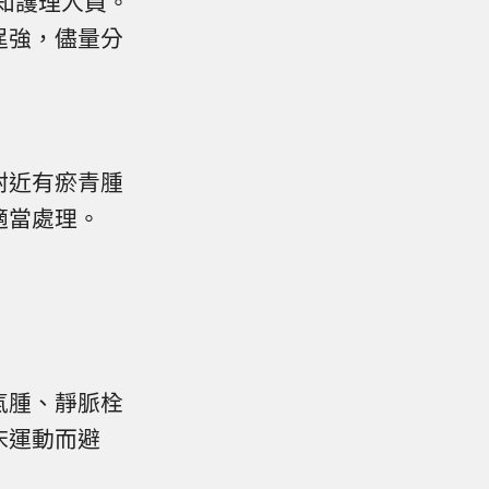
通知護理人員。
逞強，儘量分
附近有瘀青腫
適當處理。
氣腫、靜脈栓
床運動而避