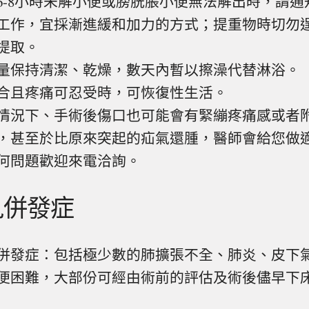
6-8小時未解小便或膀胱脹小便無法解出時，請
工作，宜採漸進緩和加力的方式；提重物時切勿
提取。
量保持清潔、乾燥，數天內暫以擦澡代替淋浴。
合且疼痛可忍受時，可恢復性生活。
情況下、手術後傷口也可能會有緊繃疼痛感或者
，甚至於比原來突起的疝氣還腫，醫師會給您做
何問題歡迎來電洽詢。
見併發症
併發症：包括極少數的肺擴張不全、肺炎、皮下
便困難，大部份可經由術前的評估及術後儘早下