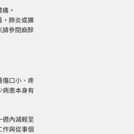
腰痛。
落，肺炎或擴
（請參閱麻醉
著傷口小、疼
少病患本身有
一週內減輕至
工作與從事個