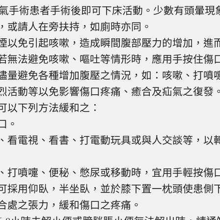
疝氣手術患者手術後即可下床活動。少數有頭暈現
，或請人在旁扶持，如廁時亦同。
煙以免引起咳嗽，造成瞬間腹部壓力的增加，進
若無法避免咳嗽、嘔吐等情形時，應用手按住傷
儘量避免各種增加腹壓之情況，如：咳嗽、打噴
烈活動等以免影響傷口疼痛、癒合及疝氣之復發
可以下列方法緩和之：
口。
、看電視、看書、打電動玩具或與人交談等，以
、打噴嚏、便秘、憋尿或移動時，宜用手輕按傷
可採用仰臥，半坐臥，並於膝下置一枕頭使患側
合處之張力，緩和傷口之疼痛。