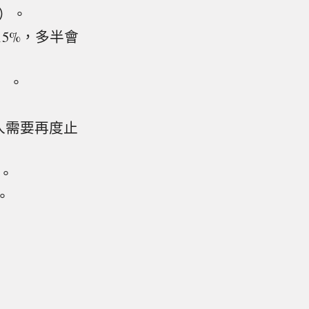
）。
15%，多半會
）。
人需要再度止
。
。
。