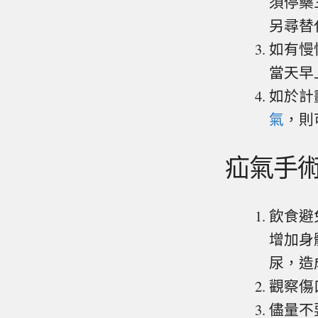
須停藥
另尋替
如有慢
當天早
如於計
氣
，則
疝氣手
飲食避
增加身
尿，造
觀察傷
儘量不