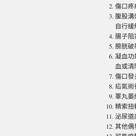
傷口疼
腹股溝
自行緩
腸子阻
膀胱破
凝血功
血或清除
傷口發
疝氣術後
睪丸萎
精索扭轉
泌尿道感
其他偶發