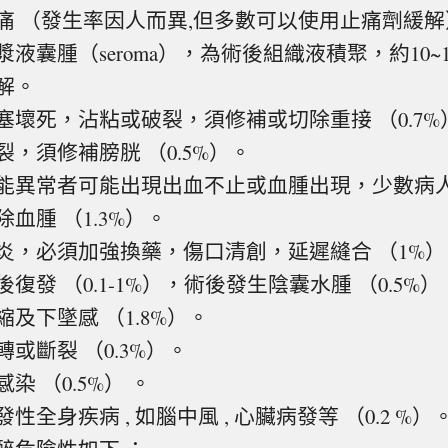
痛 （發生率因人而異,但多數可以使用止痛劑緩解
漿液囊腫（seroma），為術後組織液積聚，約10~
解。
塞壞死，沾粘或破裂，須修補或切除重接 （0.7%
裂，須修補膀胱 （0.5%）。
能異常者可能出現出血不止或血腫出現，少數病
血腫 （1.3%）。
炎，必須加強換藥，傷口清創，延遲縫合 （1%）
復發 （0.1-1%），術後發生陰囊水腫 （0.5%）
縮及下墜感 （1.8%）。
或斷裂 （0.3%）。
染 （0.5%） 。
性全身疾病 , 如腦中風 , 心臟病發等 （0.2 %）