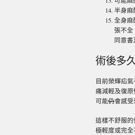
可能麻
半身麻
全身麻
張不全
同意書
術後多
目前榮輝疝氣
痛減輕及復原
可能
仍
會感受
這樣不舒服的
極輕度或完全