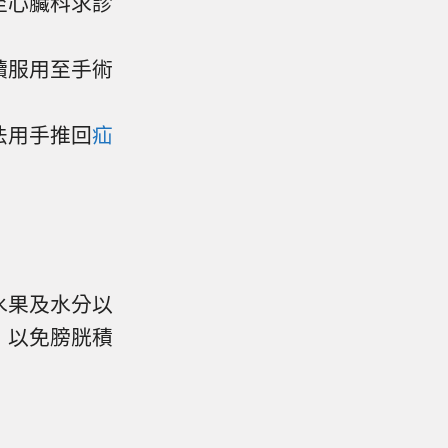
至心臟科求診
續服用至手術
法用手推回
疝
水果及水分以
，以免膀胱積