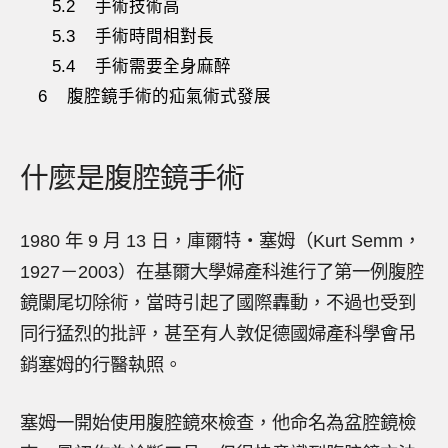
5.2
手術技術高
5.3
手術時間相對長
5.4
手術需要全身麻醉
6
腹腔鏡手術的疝氣術式發展
什麼是腹腔鏡手術
1980 年 9 月 13 日，庫爾特‧塞姆（Kurt Semm，
1927－2003）在基爾大學婦產科進行了第一例腹腔
鏡闌尾切除術，當時引起了國際轟動，不過也受到
同行猛烈的批評，甚至有人敦促德國婦產科學會吊
銷塞姆的行醫執照。
塞姆一開始使用腹腔鏡來檢查，他命名為盆腔鏡檢