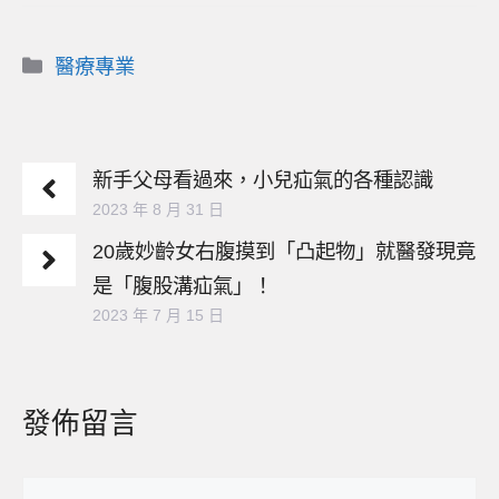
分
醫療專業
類
新手父母看過來，小兒疝氣的各種認識
2023 年 8 月 31 日
20歲妙齡女右腹摸到「凸起物」就醫發現竟
是「腹股溝疝氣」！
2023 年 7 月 15 日
發佈留言
留