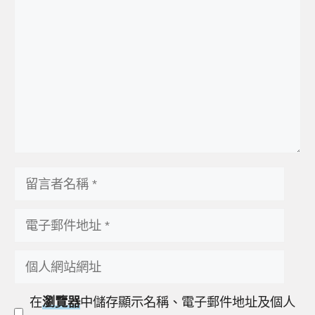
言
留
言
電
者
子
名
個
郵
稱
人
件
在
瀏覽器
中儲存顯示名稱、電子郵件地址及個人
網
地