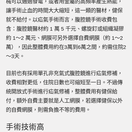
械可以通過發電，或者用金屬的高頻率產生熱能，
讓手術止血的時間大大縮短，這一類的醫材，健保
就不給付。以疝氣手術而言，腹腔鏡手術收費包
含：腹腔鏡醫材約 1 萬 5 千元、螺旋釘或組織凝膠
約 1～2 萬元、網膜可另外選擇自費網膜（約 1～2
萬），因此整體費用約在3萬到6萬之間，約需住院2
～3天。
目前也有採用單孔非充氣式腹腔鏡進行疝氣修補，
收費相對更低，住院日數也可縮短至一日。不過傳
統開放式手術進行疝氣修補，整體費用有健保給
付，額外自費主要就是人工網膜，若選擇健保以外
的自費網膜，則需負擔不等的費用。
手術技術高