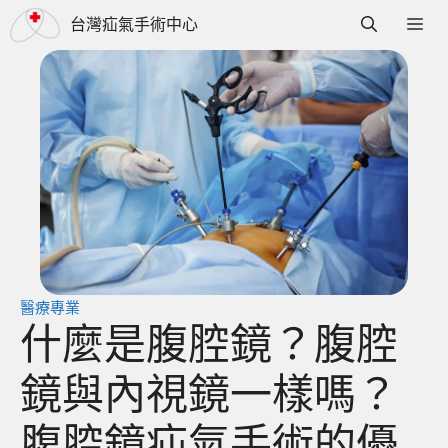
跳
選
台灣疝氣手術中心
至
單
主
要
內
容
醫療專業
什麼是腹腔鏡？腹腔
鏡與內視鏡一樣嗎？
腹腔鏡疝氣手術的優