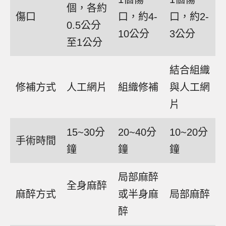
個，各約
傷口
口，約4-
口，約2-
0.5公分
10公分
3公分
至1公分
結合組織
修補方式
人工網片
組織修補
與人工網
片
15~30分
20~40分
10~20分
手術時間
鐘
鐘
鐘
局部麻醉
全身麻醉
麻醉方式
或半身麻
局部麻醉
醉