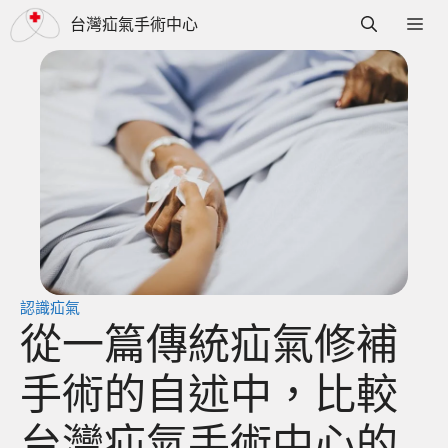
跳
選
台灣疝氣手術中心
至
單
主
要
內
容
認識疝氣
從一篇傳統疝氣修補
手術的自述中，比較
台灣疝氣手術中心的