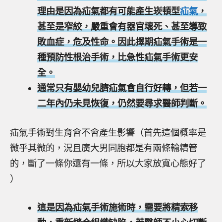
理由是因為疝氣都有可能產生崁頓型
疝氣
，
甚至是窄絞，嚴重會有器官壞死、甚至導致
敗血症，危及性命。因此擇期疝氣手術是一
種預防性根治手術，比急性疝氣手術更安
全。
通常只有嬰幼兒臍疝氣會自行好轉，但若一
二年內仍未見恢復，仍然要尋求醫師判斷。
疝氣手術對生育會不會產生影響（首先這個概率是
微乎其微的，況且廣大男同胞都是有兩條輸精管
的，斷了一條你還有一條，所以大家放寬心態好了
）
這是因為疝氣手術施術時，需要將精索移