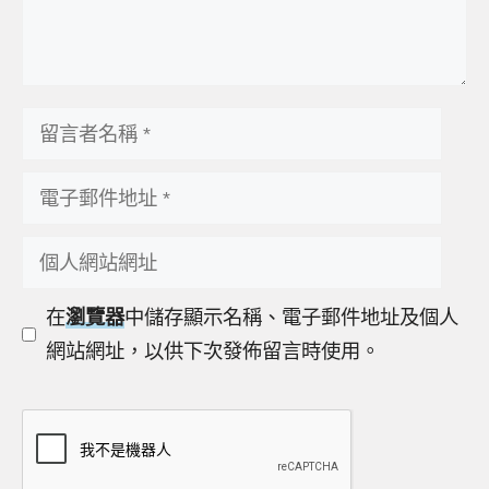
留
言
電
者
子
名
個
郵
稱
人
件
在
瀏覽器
中儲存顯示名稱、電子郵件地址及個人
網
地
網站網址，以供下次發佈留言時使用。
站
址
網
址