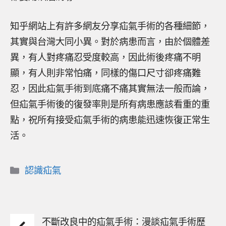
知乎網站上有許多網友分享疝氣手術的各種細節，
其實與台灣大同小異。對於病患而言，由於個體差
異，有人對疼痛忍受度較高，因此術後疼痛不明
顯，有人則非常怕痛，同樣的傷口尺寸卻疼痛難
忍，因此疝氣手術到底痛不痛其實無法一般而論，
但疝氣手術後的復發率則是所有病患應該看重的重
點，祝所有接受疝氣手術的病患能迅速恢復正常生
活。
分
認識疝氣
類
不斷改良中的疝氣手術：漫談疝氣手術歷