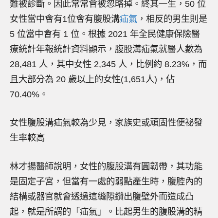
難被診斷。因此常常會被忽略掉。終其一生，50 位
女性當中會有1位會有腹股溝
疝氣
，相反的男生則是
5 位當中會有 1 位。根據 2021 年全民健康保險醫
療統計年報統計資料顯示，腹股溝疝氣就醫人數為
28,481 人，其中女性 2,345 人，比例約 8.23%，而
且大部分為 20 歲以上的女性(1,651人)，佔
70.40%。
女性腹股溝疝氣較為少見，家族史或頑固性便祕發
生率較高
林才揚醫師說明，女性的腹股溝有圓韌帶，其功能
是固定子宮，但當有一處的弱點產生時，腹腔內的
結構或器官就會透過這縫隙鑽出腹壁外而造成凸
起，就是所謂的「疝氣」。比起男生的腹股溝的精