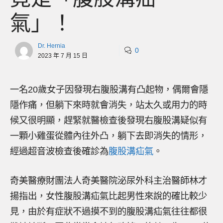
氣」！
Dr. Hernia
0
2023 年 7 月 15 日
一名20歲女子因發現右腹股溝有凸起物，偶爾會隱
隱作痛，但躺下來時就會消失，站太久或用力的時
候又很明顯，趕緊就醫檢查後發現右腹股溝疑似有
一顆小雞蛋從體內往外凸，躺下去即消失的情形，
經過超音波檢查後確診為
腹股溝疝氣
。
奇美醫療財團法人奇美醫院泌尿外科主治醫師林才
揚指出，女性腹股溝疝氣比起男性來說的確比較少
見，由於有症狀不過摸不到的腹股溝疝氣往往都很