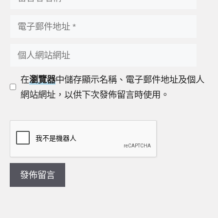
言
電
者
子
名
個
郵
稱
人
件
在
瀏覽器
中儲存顯示名稱、電子郵件地址及個人
網
地
網站網址，以供下次發佈留言時使用。
站
址
網
址