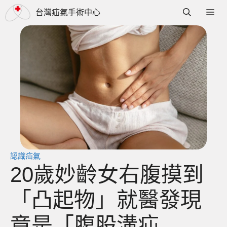
跳
選
台灣疝氣手術中心
至
單
主
要
內
容
認識疝氣
20歲妙齡女右腹摸到
「凸起物」就醫發現
竟是「腹股溝疝