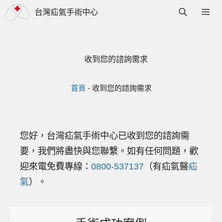
跳
選
台灣疝氣手術中心
至
單
主
要
收到您的諮詢需求
內
容
首頁
-
收到您的諮詢需求
您好，台灣疝氣手術中心已收到您的諮詢需
要，我們將盡快與您聯繫。如有任何問題，歡
迎來電免費專線：
0800-537137
（有疝氣醫
疝
氣
）。